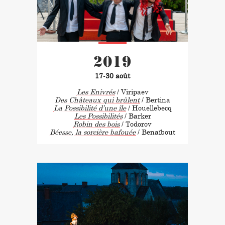
2019
17-30 août
Les Enivrés
/ Viripaev
Des Châteaux qui brûlent
/ Bertina
La Possibilité d’une île
/ Houellebecq
Les Possibilités
/ Barker
Robin des bois
/ Todorov
Béesse, la sorcière bafouée
/ Benaïbout