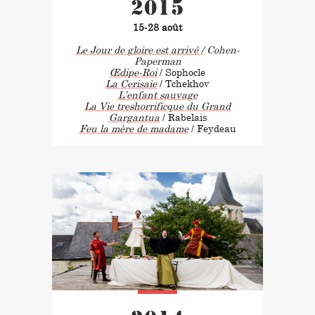
2015
15-28 août
Le Jour de gloire est arrivé /
Cohen-
Paperman
Œdipe-Roi
/ Sophocle
La Cerisaie
/ Tchekhov
L’enfant sauvage
La Vie treshorrificque du Grand
Gargantua
/ Rabelais
Feu la mère de madame
/ Feydeau