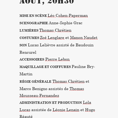
août, 20h30
Léo Cohen-Paperman
MISE EN SCÈNE
Anne-Sophie Grac
SCENOGRAPHIE
Thomas Chrétien
LUMIÈRES
Zoé Lenglare
et
Manon Naudet
COSTUMES
Lucas Lelièvre assisté de Baudouin
SON
Rencurel
Pierre Lebon
ACCESSOIRES
Pauline Bry-
MAQUILLAGE ET COIFFURES
Martin
Thomas Chrétien
et
RÉGIE GÉNÉRALE
Marco Benigno assistés de
Thomas
Mousseau-Fernandez
Lola
ADMINISTRATION ET PRODUCTION
Lucas
assistée de
Léonie Lenain
et
Hugo
Réauté