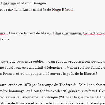
 Chrétien
et Marco Benigno
Lola Lucas
assistée de
Hugo Réauté
ODUCTION
ewer
, Garance Robert de Massy,
Claire Sermonne
,
Sacha Todor
teurs.
un pays que vous avez oublié… », un roi qui proposa à son peuple d
 ne savait pas ce qu’il allait déclencher… Venez revivre l’année 
 de France, et où un peuple a découvert le goût de la liberté !
aire, créée en 1970 par la troupe du Théâtre du Soleil ; en chois
ndre hommage, et à son théâtre collectif, généreux et festif. C’e
tacles sur la Cinquième République (2015) et la guerre de 14-18 (
stoire de France – et ainsi redécouvrir notre passé. Or il est pa