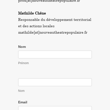
prod[at]nouveautheatrepopulaire.fr
Mathilde Chêne
Responsable du développement territorial
et des actions locales
mathilde[at]nouveautheatrepopulaire.fr
C
Nom
o
n
Prénom
t
a
c
t
U
Nom
s
Email