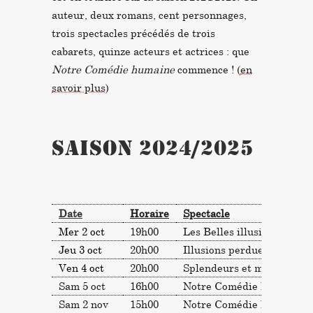
auteur, deux romans, cent personnages,
trois spectacles précédés de trois
cabarets, quinze acteurs et actrices : que
Notre Comédie humaine
commence ! (
en
savoir plus
)
saison 2024/2025
Date
Horaire
Spectacle
Mer 2 oct
19h00
Les Belles illusions de la 
Jeu 3 oct
20h00
Illusions perdues
Ven 4 oct
20h00
Splendeurs et misères
Sam 5 oct
16h00
Notre Comédie humaine (i
Sam 2 nov
15h00
Notre Comédie humaine (i