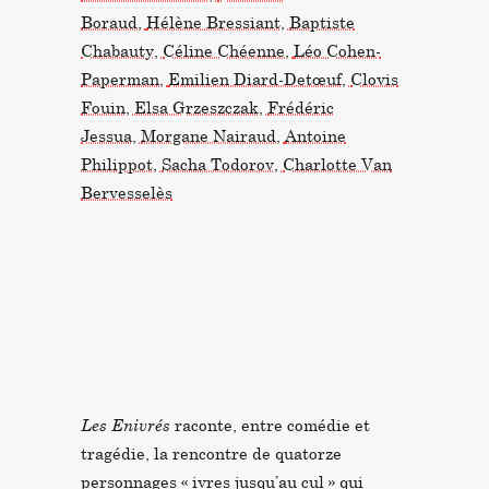
Boraud,
Hélène Bressiant,
Baptiste
Chabauty,
Céline Chéenne,
Léo Cohen-
Paperman,
Emilien Diard-Detœuf,
Clovis
Fouin,
Elsa Grzeszczak,
Frédéric
Jessua,
Morgane Nairaud,
Antoine
Philippot,
Sacha Todorov,
Charlotte Van
Bervesselès
Les Enivrés
raconte, entre comédie et
tragédie, la rencontre de quatorze
personnages « ivres jusqu’au cul » qui