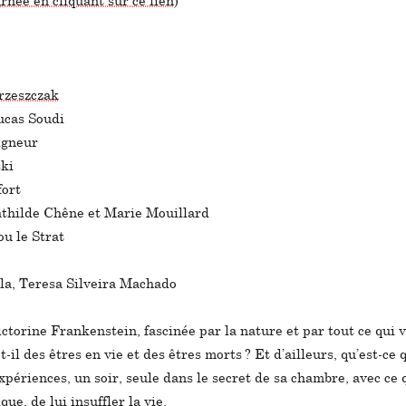
rnée en cliquant sur ce lien
)
rzeszczak
ucas Soudi
igneur
ki
fort
hilde Chêne et Marie Mouillard
u le Strat
la, Teresa Silveira Machado
 Victorine Frankenstein, fascinée par la nature et par tout ce qui 
t-il des êtres en vie et des êtres morts ? Et d’ailleurs, qu’est-ce 
périences, un soir, seule dans le secret de sa chambre, avec ce q
ue, de lui insuffler la vie.