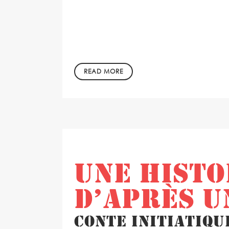
READ MORE
in
by
UNE HISTO
D’APRÈS U
Conte initiatiqu