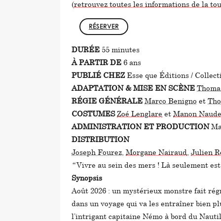
(
retrouvez toutes les informations de la tou
RÉSERVER
DURÉE
55 minutes
À PARTIR DE
6 ans
PUBLIÉ CHEZ
Esse que Éditions / Colle
ADAPTATION & MISE EN SCÈNE
Thomas
RÉGIE GÉNÉRALE
Marco Benigno
et
Tho
COSTUMES
Zoé Lenglare
et
Manon Naude
ADMINISTRATION ET PRODUCTION
Mat
DISTRIBUTION
Joseph Fourez
,
Morgane Nairaud
,
Julien 
“
Vivre au sein des mers ! Là seulement est 
Synopsis
Août 2026 : un mystérieux monstre fait régn
dans un voyage qui va les entraîner bien plu
l’intrigant capitaine Némo à bord du Nautil