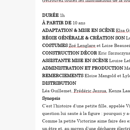
(
retrouvez toutes les informations de la tou
DURÉE
1h
À PARTIR DE
10 ans
ADAPTATION & MISE EN SCÈNE
Elsa G
RÉGIE GÉNÉRALE & CRÉATION SON
L
COSTUMES
Zoé Lenglare
et Loise Beause
CONSTRUCTION DÉCOR
Eric
Szczuczyns
ASSISTANTE MISE EN SCÈNE
Louise Le
ADMINISTRATION ET PRODUCTION
Mat
REMERCIEMENTS
Eloise Mangold
et
Lylo
DISTRIBUTION
Léa Guillemet,
Frédéric Jessua
, Kenza Laa
Synopsis
C’est l’histoire d’une petite fille, appelée
question lui saute à la figure : pourquoi y a-
Comme la petite Victorine aime faire des ex
un être et, au moyen d’une décharge électriq