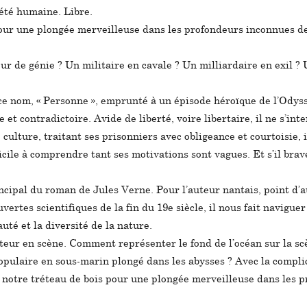
iété humaine. Libre.
ur une plongée merveilleuse dans les profondeurs inconnues de 
ur de génie ? Un militaire en cavale ? Un milliardaire en exil ?
 ce nom, « Personne », emprunté à un épisode héroïque de l’Odys
 et contradictoire. Avide de liberté, voire libertaire, il ne s’int
ulture, traitant ses prisonniers avec obligeance et courtoisie, 
ficile à comprendre tant ses motivations sont vagues. Et s’il brav
cipal du roman de Jules Verne. Pour l’auteur nantais, point d’au
uvertes scientifiques de la fin du 19e siècle, il nous fait navig
uté et la diversité de la nature.
etteur en scène. Comment représenter le fond de l’océan sur la 
pulaire en sous-marin plongé dans les abysses ? Avec la complici
 notre tréteau de bois pour une plongée merveilleuse dans les p