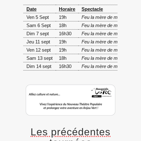
Date
Horaire
Spectacle
Ven 5 Sept
19h
Feu la mère de madame
L
Sam 6 Sept
18h
Feu la mère de madame
J
Dim 7 sept
16h30
Feu la mère de madame
R
Jeu 11 sept
19h
Feu la mère de madame
G
Ven 12 sept
19h
Feu la mère de madame
S
Sam 13 sept
18h
Feu la mère de madame
N
Dim 14 sept
16h30
Feu la mère de madame
L
Les précédentes