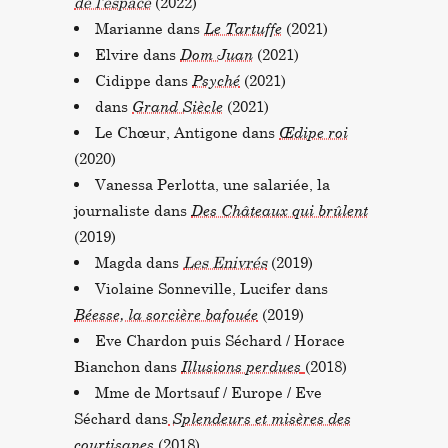
de l’espace
(2022)
Marianne dans
Le Tartuffe
(2021)
Elvire dans
Dom Juan
(2021)
Cidippe dans
Psyché
(2021)
dans
Grand Siècle
(2021)
Le Chœur, Antigone dans
Œdipe roi
(2020)
Vanessa Perlotta, une salariée, la
journaliste dans
Des Châteaux qui brûlent
(2019)
Magda dans
Les Enivrés
(2019)
Violaine Sonneville, Lucifer dans
Béesse, la sorcière bafouée
(2019)
Eve Chardon puis Séchard / Horace
Bianchon dans
Illusions perdues
(2018)
Mme de Mortsauf / Europe / Eve
Séchard dans
Splendeurs et misères des
courtisanes
(2018)