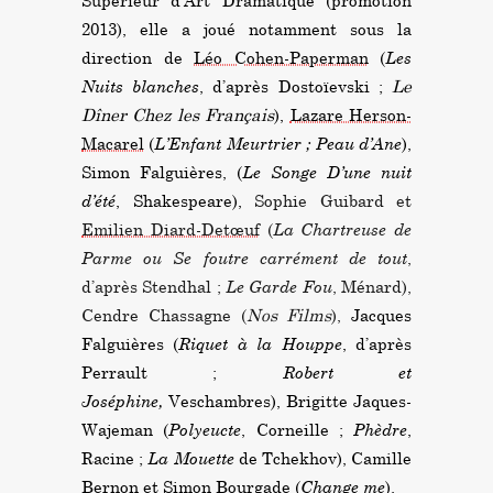
Supérieur d’Art Dramatique (promotion
2013), elle a joué notamment sous la
direction de
Léo Cohen-Paperman
(
Les
Nuits blanches
, d’après Dostoïevski ;
Le
Dîner Chez les Français
),
Lazare Herson-
Macarel
(
L’Enfant Meurtrier
; Peau d’Ane
),
Simon Falguières, (
Le Songe D’une nuit
d’été
, Shakespeare),
Sophie Guibard et
Emilien Diard-Detœuf
(
La Chartreuse de
Parme ou Se foutre carrément de tout
,
d’après Stendhal ;
Le Garde Fou
, Ménard),
Cendre Chassagne (
Nos Films
),
Jacques
Falguières (
Riquet à la Houppe
, d’après
Perrault ;
Robert et
Joséphine,
Veschambres), Brigitte Jaques-
Wajeman (
Polyeucte
, Corneille ;
Phèdre
,
Racine ;
La
Mouette
de Tchekhov), Camille
Bernon et Simon Bourgade (
Change me
).