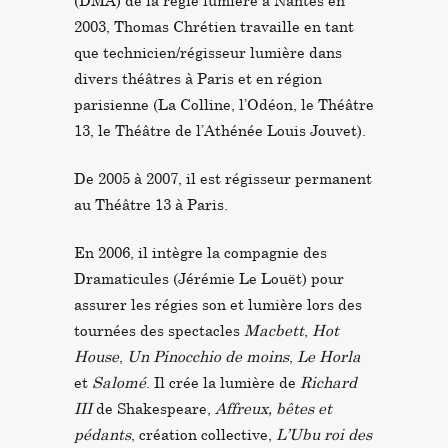
(DMA) de la régie lumière à Nantes en
2003, Thomas Chrétien travaille en tant
que technicien/régisseur lumière dans
divers théâtres à Paris et en région
parisienne (La Colline, l’Odéon, le Théâtre
13, le Théâtre de l’Athénée Louis Jouvet).
De 2005 à 2007, il est régisseur permanent
au Théâtre 13 à Paris.
En 2006, il intègre la compagnie des
Dramaticules (Jérémie Le Louët) pour
assurer les régies son et lumière lors des
tournées des spectacles
Macbett
,
Hot
House
,
Un Pinocchio de moins
,
Le Horla
et
Salomé
. Il crée la lumière de
Richard
III
de Shakespeare,
Affreux, bêtes et
pédants
, création collective,
L’Ubu roi des