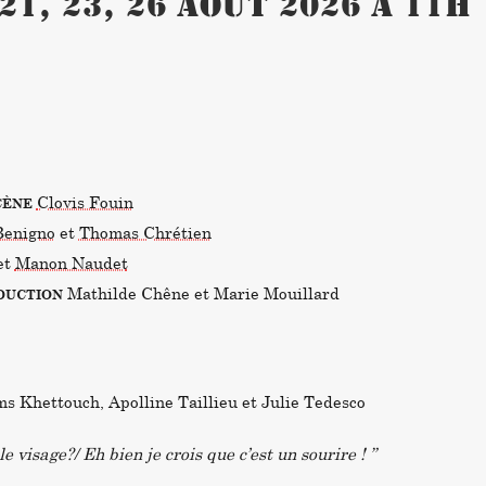
 21, 23, 26 août 2026 À 11h
Clovis Fouin
CÈNE
Benigno
et
Thomas Chrétien
et
Manon Naudet
Mathilde Chêne et Marie Mouillard
DUCTION
 Khettouch, Apolline Taillieu et Julie Tedesco
le visage?/ Eh bien je crois que c’est un sourire ! ”