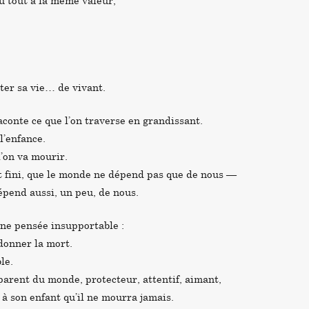
où tout a la même valeur,
tter sa vie… de vivant.
conte ce que l’on traverse en grandissant.
l’enfance.
l’on va mourir.
st fini, que le monde ne dépend pas que de nous —
épend aussi, un peu, de nous.
une pensée insupportable :
 donner la mort.
le.
parent du monde, protecteur, attentif, aimant,
à son enfant qu’il ne mourra jamais.