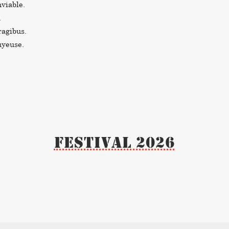
nviable.
.
agibus.
uyeuse.
Festival 2026