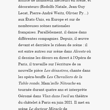
assiste de nombreux metteurs en scène, et
décorateurs (Rodolfo Natale, Jean Guy
Lecat, Pierre-André Weitz, Olivier Py…)
aux États-Unis, en Europe et sur de
nombreuses scènes nationales
françaises. Parallèlement, il danse dans
différentes compagnies. Depuis, il œuvre
devant et derrière le rideau de scène : il
est entre autres sur scène dans
Alceste
où
il dessine les décors en direct à l’Opéra de
Paris, il travaille sur l’écriture de sa
nouvelle pièce
Les désastres,
chante dans
les opéra-bouffe
Les Chevaliers de la
Table ronde
, Mam
’zelle Nitouche
en
tournée durant quatre ans et interprète
Géromé dans
Vlan dans l’oeil
au théâtre
du châtelet à Paris en juin 2021. Il met en
scène
Le docteur Miracle
de