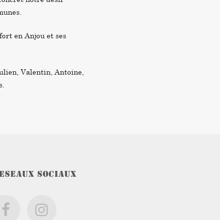
munes.
fort en Anjou et ses
ulien, Valentin, Antoine,
s.
ESEAUX SOCIAUX