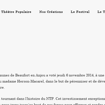
 Théâtre Populaire
Nos Créations
Le Festival
Le T
es de Beaufort en Anjou a voté jeudi 6 novembre 2014,
à une
eu madame Herson-Macarel, dans le but de pérenniser et de déve
re.
 tournant dans l’histoire du NTP.
Cet investissement exceptionne
: nous irons jusqu’au bout de nos forces pour affirmer et rendre 