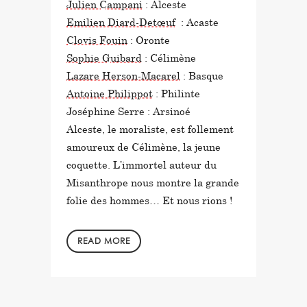
Julien Campani
: Alceste
Emilien Diard-Detœuf
: Acaste
Clovis Fouin
: Oronte
Sophie Guibard
: Célimène
Lazare Herson-Macarel
: Basque
Antoine Philippot
: Philinte
Joséphine Serre : Arsinoé
Alceste, le moraliste, est follement
amoureux de Célimène, la jeune
coquette. L’immortel auteur du
Misanthrope nous montre la grande
folie des hommes… Et nous rions !
READ MORE