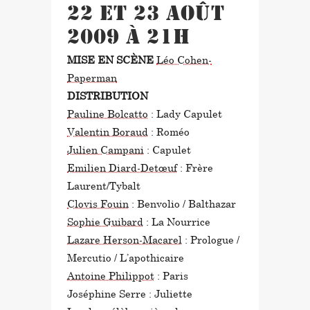
22 et 23 août
2009 à 21h
MISE EN SCÈNE
Léo Cohen-
Paperman
DISTRIBUTION
Pauline Bolcatto
: Lady Capulet
Valentin Boraud
: Roméo
Julien Campani
: Capulet
Emilien Diard-Detœuf
: Frère
Laurent/Tybalt
Clovis Fouin
: Benvolio / Balthazar
Sophie Guibard
: La Nourrice
Lazare Herson-Macarel
: Prologue /
Mercutio / L’apothicaire
Antoine Philippot
: Paris
Joséphine Serre : Juliette