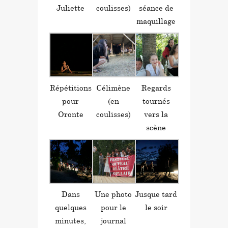
Juliette
coulisses)
séance de
maquillage
Répétitions
Célimène
Regards
pour
(en
tournés
Oronte
coulisses)
vers la
scène
Dans
Une photo
Jusque tard
quelques
pour le
le soir
minutes,
journal