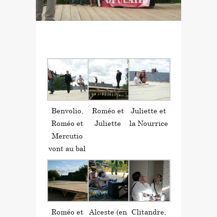
in
by
Benvolio,
Roméo et
Juliette et
Roméo et
Juliette
la Nourrice
Mercutio
vont au bal
Roméo et
Alceste (en
Clitandre,