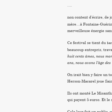
….
non content d’écrire, de 
mère…à Fontaine-Guérin da
merveilleuse énergie sans
Ce festival se tient du
1er
beaucoup entrepris, trava
huit cents âmes, nous mon
ans, nous avons l’âge des
On irait bien y faire un
Herson-Macarel joue Saint
Ils ont monté Le Misanth
qui payent 5 euros. Et l
Cela leur fait un public, 