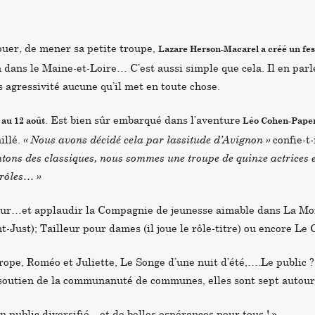
jouer, de mener sa petite troupe,
Lazare Herson-Macarel a créé un fes
ns le Maine-et-Loire… C’est aussi simple que cela. Il en parle 
 agressivité aucune qu’il met en toute chose.
. Est bien sûr embarqué dans l’aventure
 au 12 août
Léo Cohen-Pap
illé.
« Nous avons décidé cela par lassitude d’Avignon »
confie-t-
tons des classiques, nous sommes une troupe de quinze actrices et
 rôles… »
 tour…et applaudir la Compagnie de jeunesse aimable dans La Mo
-Just); Tailleur pour dames (il joue le rôle-titre) ou encore Le 
rope, Roméo et Juliette, Le Songe d’une nuit d’été,….Le public 
e soutien de la communanuté de communes, elles sont sept auto
un public diversifié…et de belles espérances pour tous ! »