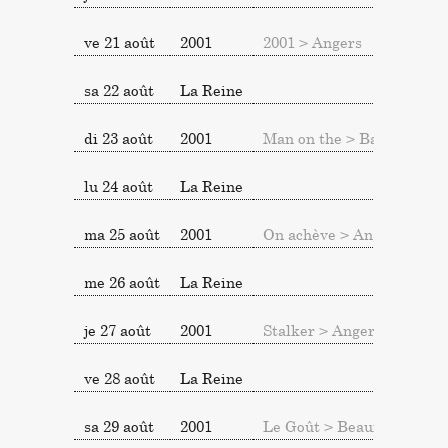
ve 21 août
2001
2001 > Angers
sa 22 août
La Reine
On 
di 23 août
2001
Man on the > Baugé
lu 24 août
La Reine
ma 25 août
2001
On achève > Angers
me 26 août
La Reine
je 27 août
2001
Stalker > Angers
ve 28 août
La Reine
sa 29 août
2001
Le Goût > Beaufort
On 