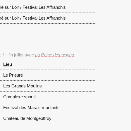
é sur Loir / Festival Les Affranchis
é sur Loir / Festival Les Affranchis
 – fin juillet avec
La Reine des neiges
.
Lieu
Le Prieuré
Les Grands Moulins
Complexe sportif
Festival des Marais montants
Château de Montgeoffroy