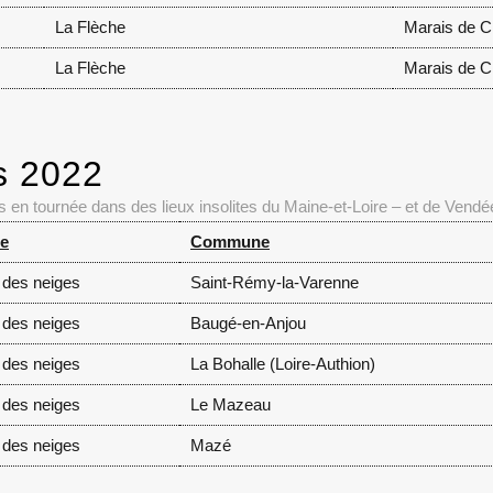
La Flèche
Marais de Cr
La Flèche
Marais de Cr
s 2022
en tournée dans des lieux insolites du Maine-et-Loire – et de Vendée !
le
Commune
 des neiges
Saint-Rémy-la-Varenne
 des neiges
Baugé-en-Anjou
 des neiges
La Bohalle (Loire-Authion)
 des neiges
Le Mazeau
 des neiges
Mazé