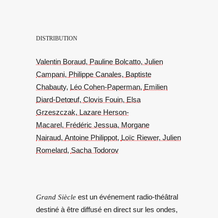
DISTRIBUTION
Valentin Boraud,
Pauline Bolcatto,
Julien
Campani,
Philippe Canales,
Baptiste
Chabauty,
Léo Cohen-Paperman,
Emilien
Diard-Detœuf,
Clovis Fouin,
Elsa
Grzeszczak,
Lazare Herson-
Macarel,
Frédéric Jessua,
Morgane
Nairaud,
Antoine Philippot,
Loïc Riewer, Julien
Romelard,
Sacha Todorov
Grand Siècle
est un événement radio-théâtral
destiné à être diffusé en direct sur les ondes,