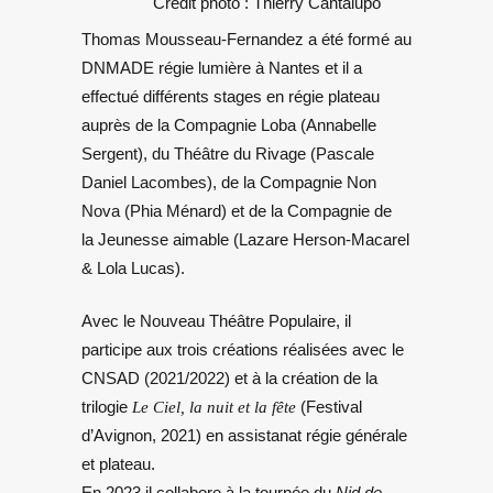
Crédit photo : Thierry Cantalupo
Thomas Mousseau-Fernandez a été formé au
DNMADE régie lumière à Nantes et il a
effectué différents stages en régie plateau
auprès de la Compagnie Loba (Annabelle
Sergent), du Théâtre du Rivage (Pascale
Daniel Lacombes), de la Compagnie Non
Nova (Phia Ménard) et de la Compagnie de
la Jeunesse aimable (Lazare Herson-Macarel
& Lola Lucas).
Avec le Nouveau Théâtre Populaire, il
participe aux trois créations réalisées avec le
CNSAD (2021/2022) et à la création de la
trilogie
Le Ciel, la nuit et la fête
(Festival
d’Avignon, 2021)
en assistanat régie générale
et plateau.
En 2023 il collabore à la tournée du
Nid de